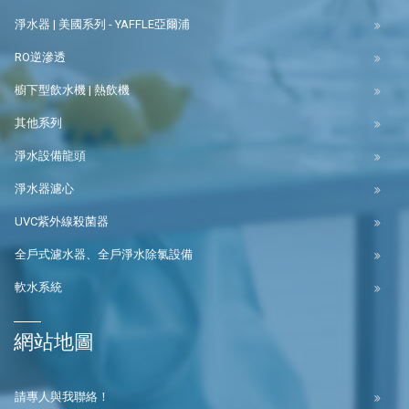
淨水器 | 美國系列 - YAFFLE亞爾浦
RO逆滲透
櫥下型飲水機 | 熱飲機
其他系列
淨水設備龍頭
淨水器濾心
UVC紫外線殺菌器
全戶式濾水器、全戶淨水除氯設備
軟水系統
網站地圖
請專人與我聯絡！