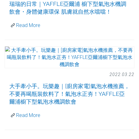
瑞瑞的日常｜YAFFLE亞爾浦 櫥下型氣泡水機調
飲會・身體健康環保 肌膚就自然水噹噹！
Read More
2022.03.22
大手牽小手。玩樂趣｜[廚房家電]氣泡水機推薦，
不要再喝瓶裝飲料了！氣泡水正夯！YAFFLE亞
爾浦櫥下型氣泡水機調飲會
Read More