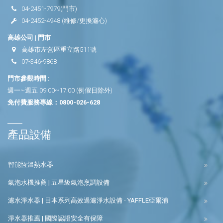
04-2451-7979
(門市)
04-2452-4948
(維修/更換濾心)
高雄公司 | 門市
高雄市左營區重立路511號
07-346-9868
門市參觀時間 :
週一~週五 09:00~17:00 (例假日除外)
免付費服務專線：
0800-026-628
產品設備
智能恆溫熱水器
氣泡水機推薦 | 五星級氣泡烹調設備
濾水淨水器 | 日本系列高效過濾淨水設備 - YAFFLE亞爾浦
淨水器推薦 | 國際認證安全有保障