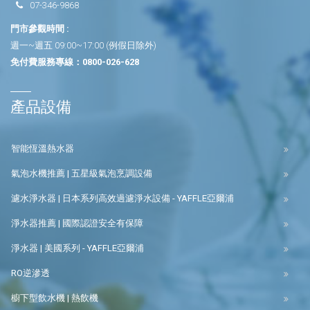
07-346-9868
門市參觀時間 :
週一~週五 09:00~17:00 (例假日除外)
免付費服務專線：
0800-026-628
產品設備
智能恆溫熱水器
氣泡水機推薦 | 五星級氣泡烹調設備
濾水淨水器 | 日本系列高效過濾淨水設備 - YAFFLE亞爾浦
淨水器推薦 | 國際認證安全有保障
淨水器 | 美國系列 - YAFFLE亞爾浦
RO逆滲透
櫥下型飲水機 | 熱飲機