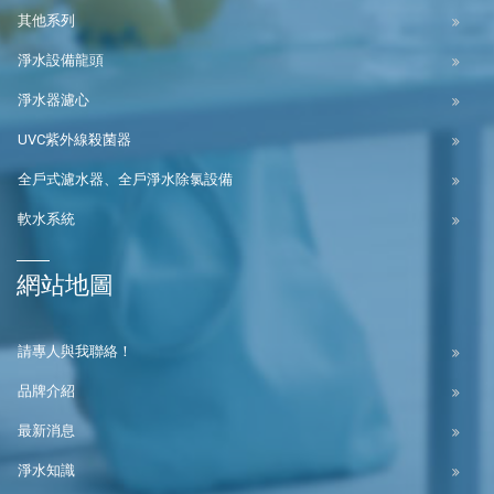
其他系列
淨水設備龍頭
淨水器濾心
UVC紫外線殺菌器
全戶式濾水器、全戶淨水除氯設備
軟水系統
網站地圖
請專人與我聯絡！
品牌介紹
最新消息
淨水知識