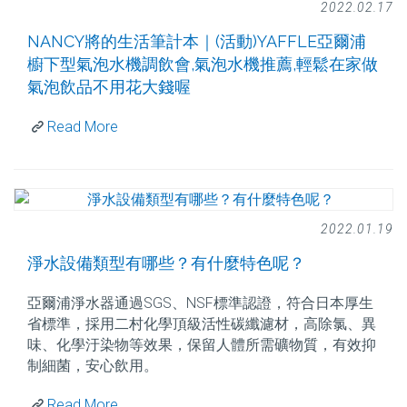
2022.02.17
NANCY將的生活筆計本｜(活動)YAFFLE亞爾浦
櫥下型氣泡水機調飲會,氣泡水機推薦,輕鬆在家做
氣泡飲品不用花大錢喔
Read More
2022.01.19
淨水設備類型有哪些？有什麼特色呢？
亞爾浦淨水器通過SGS、NSF標準認證，符合日本厚生
省標準，採用二村化學頂級活性碳纖濾材，高除氯、異
味、化學汙染物等效果，保留人體所需礦物質，有效抑
制細菌，安心飲用。
Read More