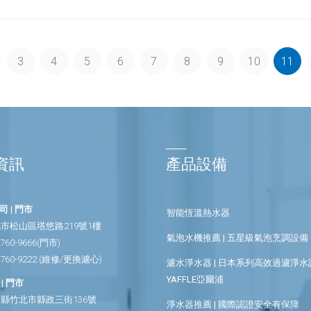
3
4
5
6
7
8
9
10
11
資訊
產品設備
 | 門市
智能恆溫熱水器
市松山區塔悠路219號1樓
氣泡水機推薦 | 五星級氣泡烹調設備
2760-9666
(門市)
2760-9222
(維修/更換濾心)
濾水淨水器 | 日本系列高效過濾淨水設
YAFFLE亞爾浦
| 門市
縣竹北市縣政三街136號
淨水器推薦 | 國際認證安全有保障