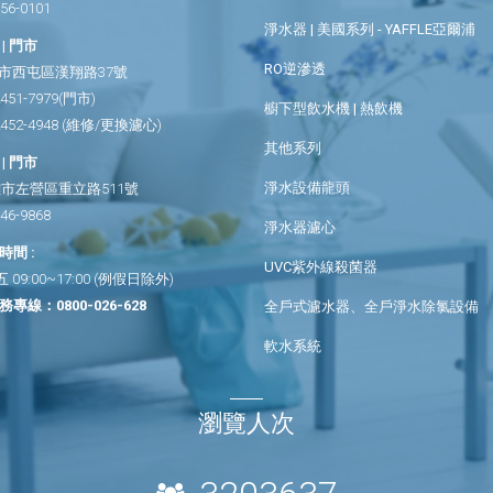
656-0101
淨水器 | 美國系列 - YAFFLE亞爾浦
| 門市
RO逆滲透
市西屯區漢翔路37號
2451-7979
(門市)
櫥下型飲水機 | 熱飲機
2452-4948
(維修/更換濾心)
其他系列
| 門市
淨水設備龍頭
市左營區重立路511號
346-9868
淨水器濾心
間 :
UVC紫外線殺菌器
09:00~17:00 (例假日除外)
務專線：
0800-026-628
全戶式濾水器、全戶淨水除氯設備
軟水系統
瀏覽人次