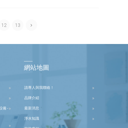
12
13
網站地圖
請專人與我聯絡！
品牌介紹
備 -
最新消息
淨水知識