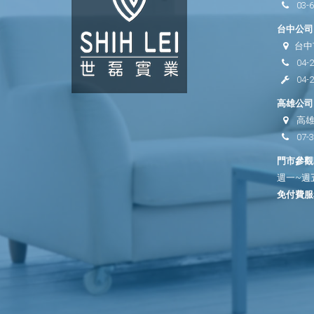
03-
台中公司 
台中
04-
04-
高雄公司 
高雄
07-
門市參觀時
週一~週五 
免付費服