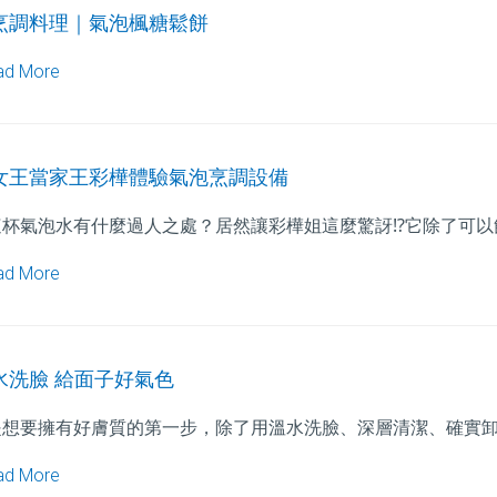
烹調料理｜氣泡楓糖鬆餅
ad More
女王當家王彩樺體驗氣泡烹調設備
這杯氣泡水有什麼過人之處？居然讓彩樺姐這麼驚訝⁉它除了可以
ad More
水洗臉 給面子好氣色
是想要擁有好膚質的第一步，除了用溫水洗臉、深層清潔、確實
ad More