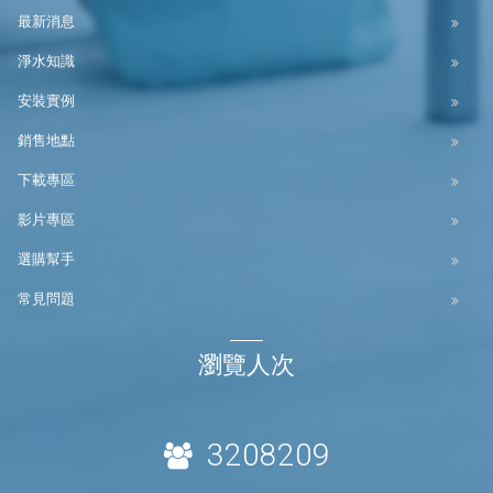
最新消息
淨水知識
安裝實例
銷售地點
下載專區
影片專區
選購幫手
常見問題
瀏覽人次
3208209