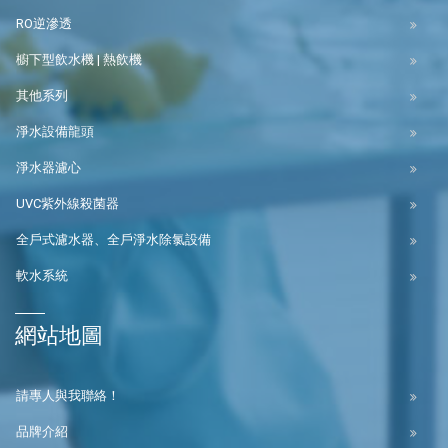
RO逆滲透
櫥下型飲水機 | 熱飲機
其他系列
淨水設備龍頭
淨水器濾心
UVC紫外線殺菌器
全戶式濾水器、全戶淨水除氯設備
軟水系統
網站地圖
請專人與我聯絡！
品牌介紹