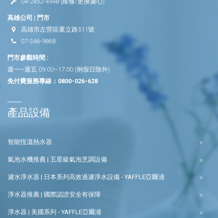
04-2452-4948
(維修/更換濾心)
高雄公司 | 門市
高雄市左營區重立路511號
07-346-9868
門市參觀時間 :
週一~週五 09:00~17:00 (例假日除外)
免付費服務專線：
0800-026-628
產品設備
智能恆溫熱水器
氣泡水機推薦 | 五星級氣泡烹調設備
濾水淨水器 | 日本系列高效過濾淨水設備 - YAFFLE亞爾浦
淨水器推薦 | 國際認證安全有保障
淨水器 | 美國系列 - YAFFLE亞爾浦