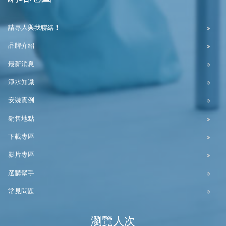
請專人與我聯絡！
品牌介紹
最新消息
淨水知識
安裝實例
銷售地點
下載專區
影片專區
選購幫手
常見問題
瀏覽人次