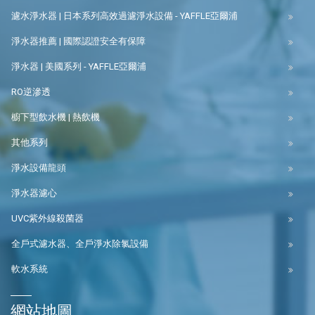
濾水淨水器 | 日本系列高效過濾淨水設備 - YAFFLE亞爾浦
淨水器推薦 | 國際認證安全有保障
淨水器 | 美國系列 - YAFFLE亞爾浦
RO逆滲透
櫥下型飲水機 | 熱飲機
其他系列
淨水設備龍頭
淨水器濾心
UVC紫外線殺菌器
全戶式濾水器、全戶淨水除氯設備
軟水系統
網站地圖