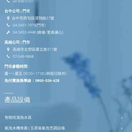
03-656-0101
台中公司 | 門市
台中市西屯區漢翔路37號
04-2451-7979
(門市)
04-2452-4948
(維修/更換濾心)
高雄公司 | 門市
高雄市左營區重立路511號
07-346-9868
門市參觀時間 :
週一~週五 09:00~17:00 (例假日除外)
免付費服務專線：
0800-026-628
產品設備
智能恆溫熱水器
氣泡水機推薦 | 五星級氣泡烹調設備