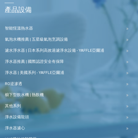
產品設備
智能恆溫熱水器
氣泡水機推薦 | 五星級氣泡烹調設備
濾水淨水器 | 日本系列高效過濾淨水設備 - YAFFLE亞爾浦
淨水器推薦 | 國際認證安全有保障
淨水器 | 美國系列 - YAFFLE亞爾浦
RO逆滲透
櫥下型飲水機 | 熱飲機
其他系列
淨水設備龍頭
淨水器濾心