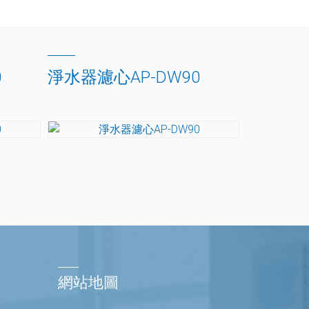
0
淨水器濾心AP-DW90
網站地圖