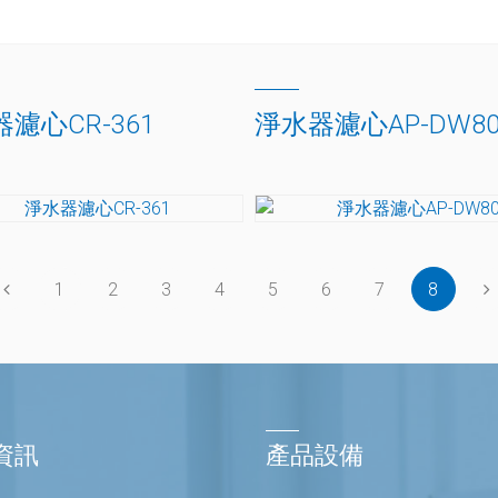
濾心CR-361
淨水器濾心AP-DW8
1
2
3
4
5
6
7
8
資訊
產品設備