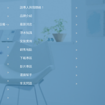
請專人與我聯絡！
品牌介紹
備 -
最新消息
淨水知識
安裝實例
銷售地點
下載專區
影片專區
選購幫手
常見問題