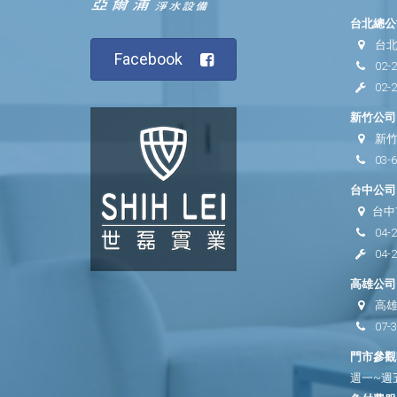
台北總公司
台北
Facebook
02-
02-
新竹公司 
新竹
03-
台中公司 
台中
04-
04-
高雄公司 
高雄
07-
門市參觀時
週一~週五 