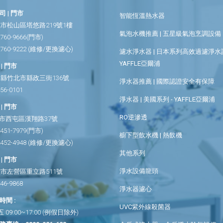
 | 門市
智能恆溫熱水器
市松山區塔悠路219號1樓
氣泡水機推薦 | 五星級氣泡烹調設備
2760-9666
(門市)
2760-9222
(維修/更換濾心)
濾水淨水器 | 日本系列高效過濾淨水設
YAFFLE亞爾浦
| 門市
縣竹北市縣政三街136號
淨水器推薦 | 國際認證安全有保障
656-0101
淨水器 | 美國系列 - YAFFLE亞爾浦
| 門市
RO逆滲透
市西屯區漢翔路37號
2451-7979
(門市)
櫥下型飲水機 | 熱飲機
2452-4948
(維修/更換濾心)
其他系列
| 門市
淨水設備龍頭
市左營區重立路511號
346-9868
淨水器濾心
間 :
UVC紫外線殺菌器
09:00~17:00 (例假日除外)