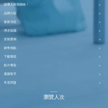
請專人與我聯絡！
品牌介紹
最新消息
淨水知識
安裝實例
銷售地點
下載專區
影片專區
選購幫手
常見問題
瀏覽人次