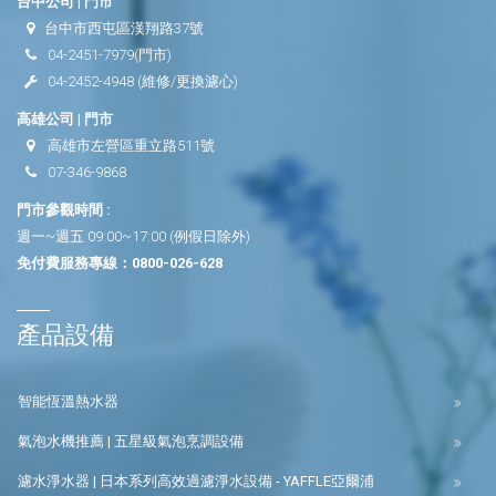
台中公司 | 門市
台中市西屯區漢翔路37號
04-2451-7979
(門市)
04-2452-4948
(維修/更換濾心)
高雄公司 | 門市
高雄市左營區重立路511號
07-346-9868
門市參觀時間 :
週一~週五 09:00~17:00 (例假日除外)
免付費服務專線：
0800-026-628
產品設備
智能恆溫熱水器
氣泡水機推薦 | 五星級氣泡烹調設備
濾水淨水器 | 日本系列高效過濾淨水設備 - YAFFLE亞爾浦