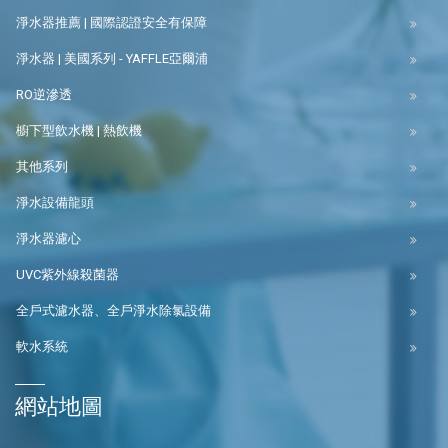
淨水器推薦 | 國際認證安全有保障
淨水器 | 美國系列 - YAFFLE亞爾浦
RO逆滲透
櫥下型飲水機 | 熱飲機
其他系列
淨水設備龍頭
淨水器濾心
UVC紫外線殺菌器
全戶式濾水器、全戶淨水除氯設備
軟水系統
網站地圖