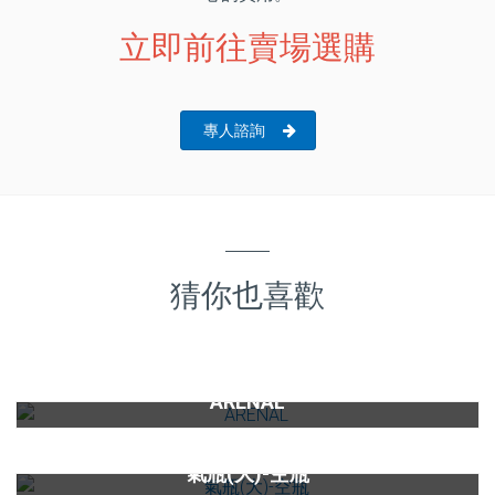
立即前往賣場選購
專人諮詢
猜你也喜歡
(限量)Delta免電力軟水機ARENAL(12公升雙罐)
ARENAL
氣泡烹調設備氣瓶(大)-空瓶
氣瓶(大)-空瓶