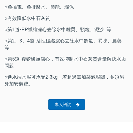
○免插電、免排廢水、節能、環保
○有效降低水中石灰質
○第1道-PP纖維濾心去除水中雜質、顆粒、泥沙...等
○第2、3、4道-活性碳纖濾心去除水中餘氯、異味、農藥...
等
○第5道-複磷酸鹽濾心，有效抑制水中石灰質含量解決水垢
問題
○進水端水壓可承受2-3kg，若超過需加裝減壓閥，並須另
外加安裝費。
專人諮詢