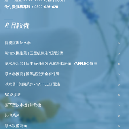
免付費服務專線：
0800-026-628
產品設備
智能恆溫熱水器
氣泡水機推薦 | 五星級氣泡烹調設備
濾水淨水器 | 日本系列高效過濾淨水設備 - YAFFLE亞爾浦
淨水器推薦 | 國際認證安全有保障
淨水器 | 美國系列 - YAFFLE亞爾浦
RO逆滲透
櫥下型飲水機 | 熱飲機
其他系列
淨水設備龍頭