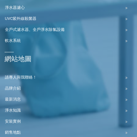
淨水器濾心
UVC紫外線殺菌器
全戶式濾水器、全戶淨水除氯設備
軟水系統
網站地圖
請專人與我聯絡！
品牌介紹
最新消息
淨水知識
安裝實例
銷售地點