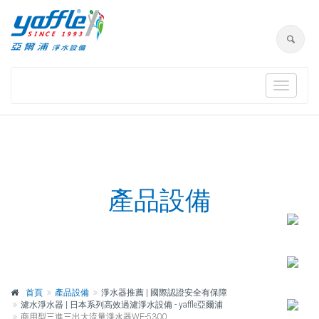
Toggle
navigat
產品設備
首頁
產品設備
淨水器推薦 | 國際認證安全有保障
濾水淨水器 | 日本系列高效過濾淨水設備 - yaffle亞爾浦
商用型三進三出大流量淨水器WF-5300