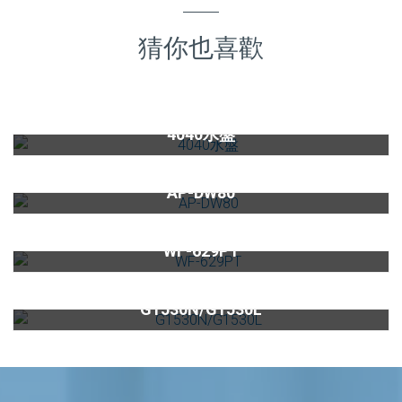
猜你也喜歡
4040水盤(含洗杯功能)
4040水盤
淨水器濾心AP-DW80
AP-DW80
日本系列櫥下型家用二道式淨水器WF-629PT(硬水軟化型)
WF-629PT
13L智能恆溫熱水器G1530N/G1530L
G1530N/G1530L