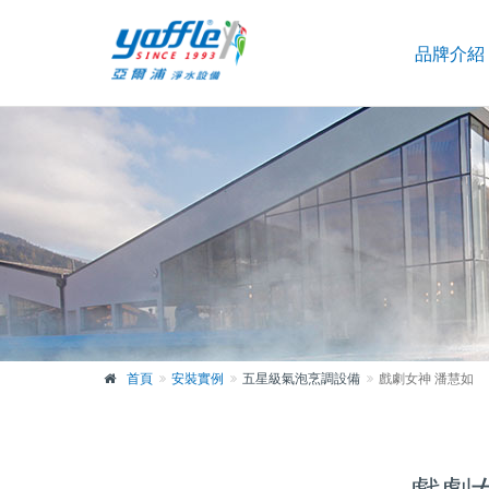
品牌介紹
首頁
安裝實例
五星級氣泡烹調設備
戲劇女神 潘慧如