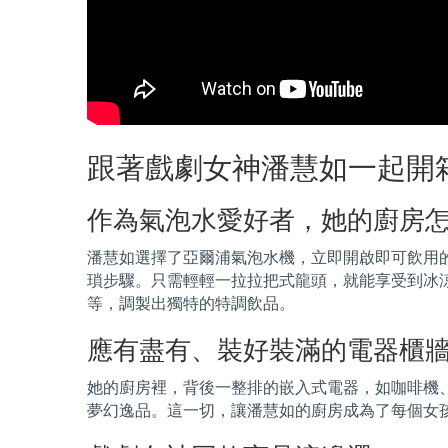
跟著戲劇女神潘慧如一起開
作為氣泡水愛好者，她的廚房
潘慧如選擇了亞爾浦氣泡水機，立即開啟即可飲用
瑣步驟。只需輕輕一拉拉把式龍頭，就能享受到冰
等，調製出獨特的特調飲品。
應有盡有、裝好裝滿的電器櫃
她的廚房裡，背後一整排的嵌入式電器，如咖啡機
夢幻逸品。這一切，讓潘慧如的廚房成為了每個女