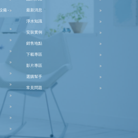
備 -
最新消息
淨水知識
安裝實例
銷售地點
下載專區
影片專區
選購幫手
常見問題