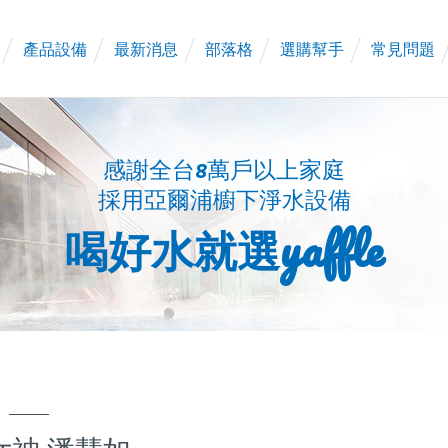
產品設備
最新消息
部落格
選購幫手
常見問題
感謝全台8萬戶以上家庭
採用亞爾浦櫥下淨水設備
喝好水就選yaffle