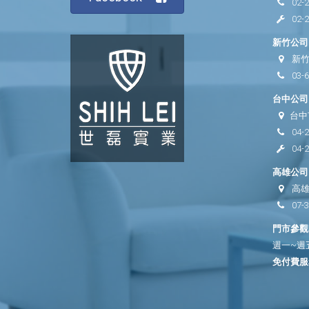
02-
02-
新竹公司 
新竹
03-
台中公司 
台中
04-
04-
高雄公司 
高雄
07-
門市參觀時
週一~週五 
免付費服