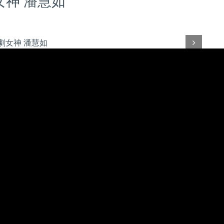
女神 潘慧如
Next