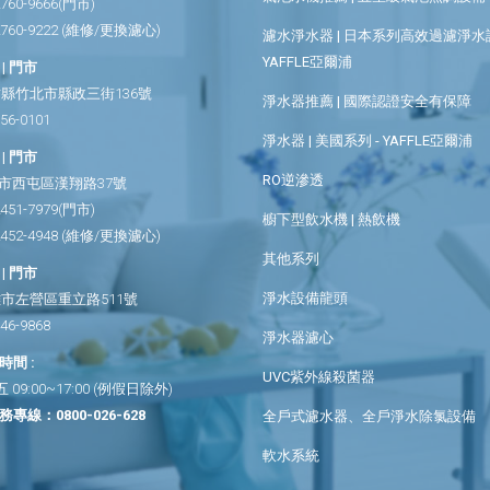
2760-9666
(門市)
2760-9222
(維修/更換濾心)
濾水淨水器 | 日本系列高效過濾淨水設
YAFFLE亞爾浦
| 門市
縣竹北市縣政三街136號
淨水器推薦 | 國際認證安全有保障
656-0101
淨水器 | 美國系列 - YAFFLE亞爾浦
| 門市
RO逆滲透
市西屯區漢翔路37號
2451-7979
(門市)
櫥下型飲水機 | 熱飲機
2452-4948
(維修/更換濾心)
其他系列
| 門市
淨水設備龍頭
市左營區重立路511號
346-9868
淨水器濾心
間 :
UVC紫外線殺菌器
09:00~17:00 (例假日除外)
務專線：
0800-026-628
全戶式濾水器、全戶淨水除氯設備
軟水系統