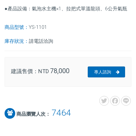
●產品設備：
氣泡水主機×1
、
拉把式單溫龍頭
、6公升氣瓶
商品型號：
YS-1101
庫存狀況：
請電話洽詢
78,000
建議售價：
NTD
專人諮詢
7464
商品瀏覽人次：