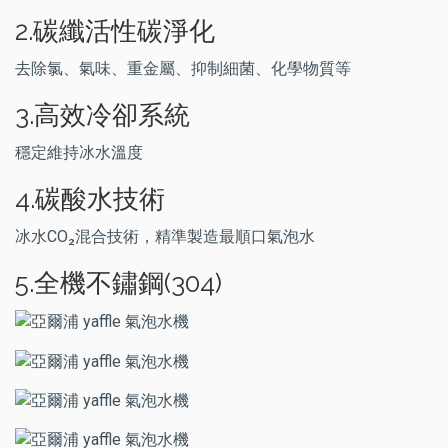
2.碳纖活性碳淨化
去除氯、氣味、重金屬、抑制細菌、化學物質等
3.高效冷卻系統
穩定維持冰水溫度
4.碳酸水技術
冰水
CO₂
混合技術，精準製造最順口氣泡水
5.全機不鏽鋼(304)