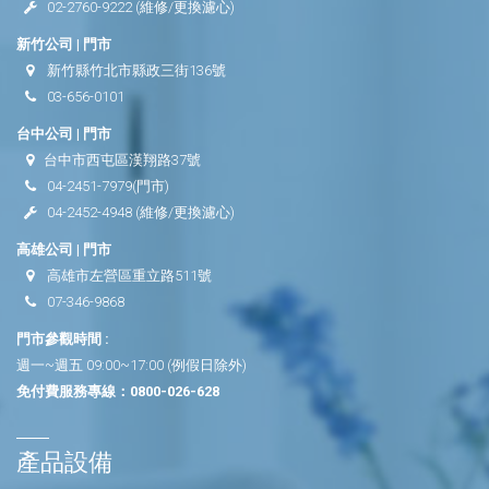
02-2760-9222
(維修/更換濾心)
新竹公司 | 門市
新竹縣竹北市縣政三街136號
03-656-0101
台中公司 | 門市
台中市西屯區漢翔路37號
04-2451-7979
(門市)
04-2452-4948
(維修/更換濾心)
高雄公司 | 門市
高雄市左營區重立路511號
07-346-9868
門市參觀時間 :
週一~週五 09:00~17:00 (例假日除外)
免付費服務專線：
0800-026-628
產品設備