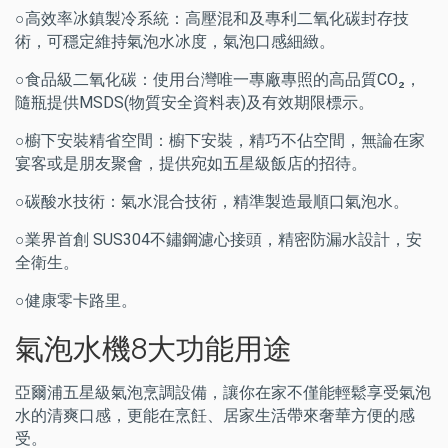
○高效率冰鎮製冷系統：高壓混和及專利二氧化碳封存技
術，可穩定維持氣泡水冰度，氣泡口感細緻。
○
食品
級二氧化碳：使用台灣唯一專廠專照的高品質
CO₂
，
隨瓶提供MSDS(物質安全資料表)及有效期限標示。
○櫥下安裝精省空間：櫥下安裝，精巧不佔空間，無論在家
宴客或是朋友聚會，提供宛如五星級飯店的招待。
○碳酸水技術：氣水混合技術，精準製造最順口氣泡水。
○業界首創 SUS304不鏽鋼濾心接頭，精密防漏水設計，安
全衛生。
○健康零卡路里。
氣泡水機8大功能用途
亞爾浦五星級氣泡烹調設備，讓你在家不僅能輕鬆享受氣泡
水的清爽口感，更能在烹飪、居家生活帶來奢華方便的感
受。