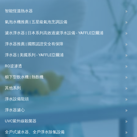
智能恆溫熱水器
氣泡水機推薦 | 五星級氣泡烹調設備
濾水淨水器 | 日本系列高效過濾淨水設備 - YAFFLE亞爾浦
淨水器推薦 | 國際認證安全有保障
淨水器 | 美國系列 - YAFFLE亞爾浦
RO逆滲透
櫥下型飲水機 | 熱飲機
其他系列
淨水設備龍頭
淨水器濾心
UVC紫外線殺菌器
全戶式濾水器、全戶淨水除氯設備