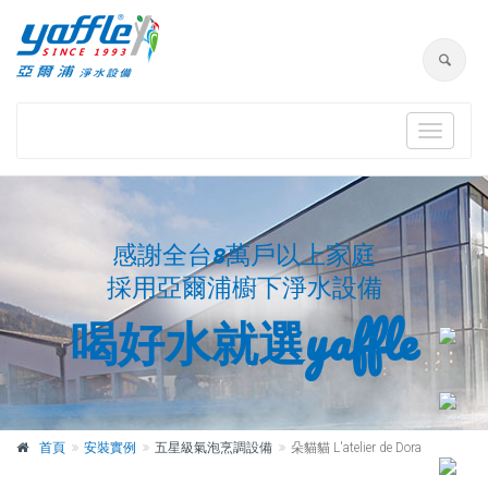
Toggle
navigat
感謝全台8萬戶以上家庭
採用亞爾浦櫥下淨水設備
喝好水就選yaffle
首頁
安裝實例
五星級氣泡烹調設備
朵貓貓 L'atelier de Dora