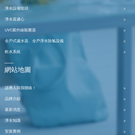
淨水設備龍頭
淨水器濾心
UVC紫外線殺菌器
全戶式濾水器、全戶淨水除氯設備
軟水系統
網站地圖
請專人與我聯絡！
品牌介紹
最新消息
淨水知識
安裝實例