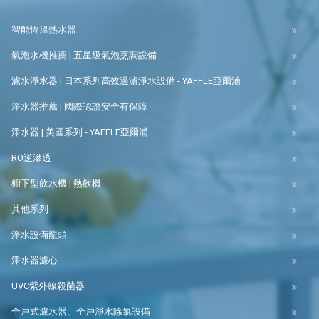
智能恆溫熱水器
氣泡水機推薦 | 五星級氣泡烹調設備
濾水淨水器 | 日本系列高效過濾淨水設備 - YAFFLE亞爾浦
淨水器推薦 | 國際認證安全有保障
淨水器 | 美國系列 - YAFFLE亞爾浦
RO逆滲透
櫥下型飲水機 | 熱飲機
其他系列
淨水設備龍頭
淨水器濾心
UVC紫外線殺菌器
全戶式濾水器、全戶淨水除氯設備