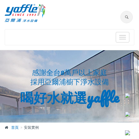
Toggle
navigat
感謝全台8萬戶以上家庭
採用亞爾浦櫥下淨水設備
喝好水就選yaffle
首頁
安裝實例