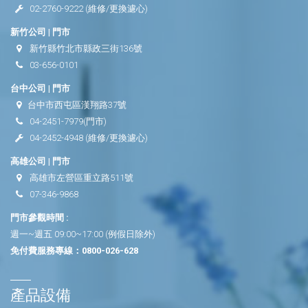
02-2760-9222
(維修/更換濾心)
新竹公司 | 門市
新竹縣竹北市縣政三街136號
03-656-0101
台中公司 | 門市
台中市西屯區漢翔路37號
04-2451-7979
(門市)
04-2452-4948
(維修/更換濾心)
高雄公司 | 門市
高雄市左營區重立路511號
07-346-9868
門市參觀時間 :
週一~週五 09:00~17:00 (例假日除外)
免付費服務專線：
0800-026-628
產品設備