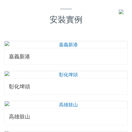
安裝實例
嘉義新港
彰化埤頭
高雄鼓山