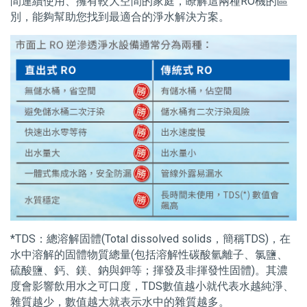
間連續使用、擁有較大空間的家庭，瞭解這兩種RO機的區
別，能夠幫助您找到最適合的淨水解決方案。
*TDS：總溶解固體(Total dissolved solids，簡稱TDS)，在
水中溶解的固體物質總量(包括溶解性碳酸氫離子、氯鹽、
硫酸鹽、鈣、鎂、鈉與鉀等；揮發及非揮發性固體)。其濃
度會影響飲用水之可口度，TDS數值越小就代表水越純淨、
雜質越少，數值越大就表示水中的雜質越多。