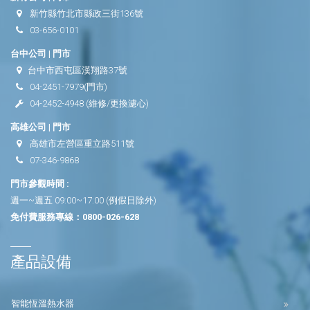
新竹縣竹北市縣政三街136號
03-656-0101
台中公司 | 門市
台中市西屯區漢翔路37號
04-2451-7979
(門市)
04-2452-4948
(維修/更換濾心)
高雄公司 | 門市
高雄市左營區重立路511號
07-346-9868
門市參觀時間 :
週一~週五 09:00~17:00 (例假日除外)
免付費服務專線：
0800-026-628
產品設備
智能恆溫熱水器