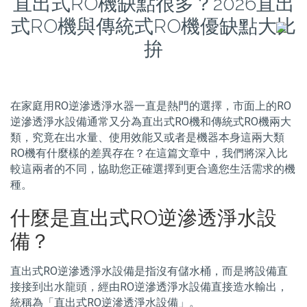
直出式RO機缺點很多？2026直出
式RO機與傳統式RO機優缺點大比
拚
在家庭用RO逆滲透淨水器一直是熱門的選擇，市面上的RO
逆滲透淨水設備通常又分為直出式RO機和傳統式RO機兩大
類，究竟在出水量、使用效能又或者是機器本身這兩大類
RO機有什麼樣的差異存在？在這篇文章中，我們將深入比
較這兩者的不同，協助您正確選擇到更合適您生活需求的機
種。
什麼是直出式RO逆滲透淨水設
備？
直出式RO逆滲透淨水設備是指沒有儲水桶，而是將設備直
接接到出水龍頭，經由RO逆滲透淨水設備直接造水輸出，
統稱為「直出式RO逆滲透淨水設備」。