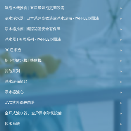
氣泡水機推薦 | 五星級氣泡烹調設備
濾水淨水器 | 日本系列高效過濾淨水設備 - YAFFLE亞爾浦
淨水器推薦 | 國際認證安全有保障
淨水器 | 美國系列 - YAFFLE亞爾浦
RO逆滲透
櫥下型飲水機 | 熱飲機
其他系列
淨水設備龍頭
淨水器濾心
UVC紫外線殺菌器
全戶式濾水器、全戶淨水除氯設備
軟水系統