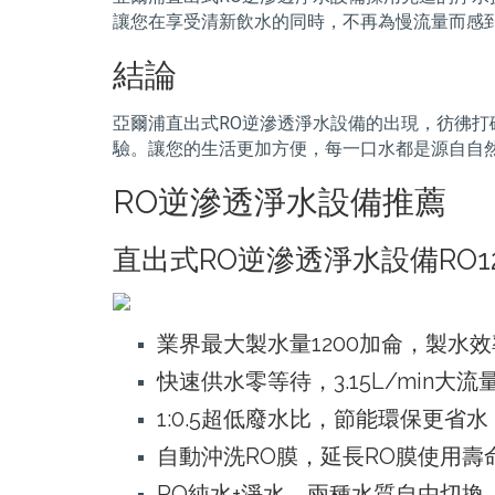
讓您在享受清新飲水的同時，不再為慢流量而感
結論
亞爾浦直出式RO逆滲透淨水設備的出現，彷彿打
驗。讓您的生活更加方便，每一口水都是源自自然的
RO逆滲透淨水設備推薦
直出式RO逆滲透淨水設備RO1
業界最大製水量1200加侖，製水效
快速供水零等待，3.15L/min大流
1:0.5超低廢水比，節能環保更省水
自動沖洗RO膜，延長RO膜使用壽
RO純水+淨水，兩種水質自由切換