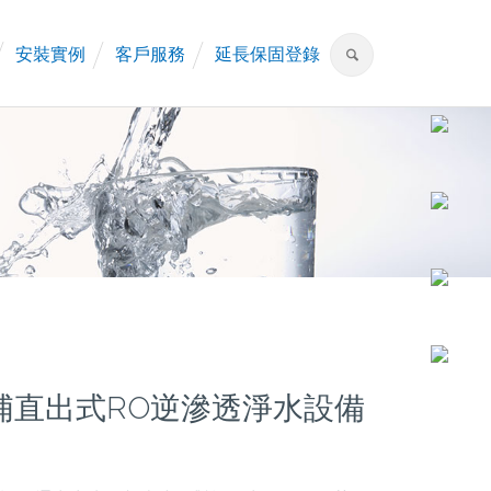
安裝實例
客戶服務
延長保固登錄
爾浦直出式RO逆滲透淨水設備