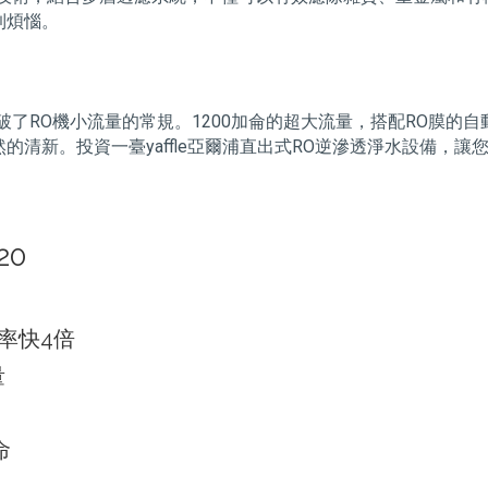
到煩惱。
破了RO機小流量的常規。1200加侖的超大流量，搭配RO膜的
清新。投資一臺yaffle亞爾浦直出式RO逆滲透淨水設備，讓
20
率快4倍
量
命