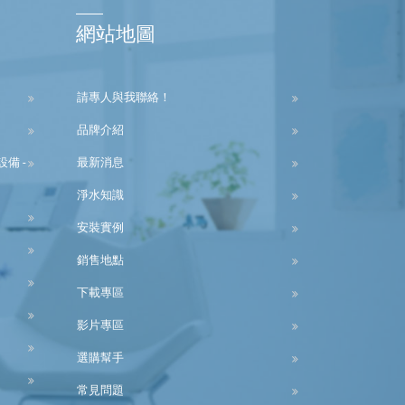
網站地圖
請專人與我聯絡！
品牌介紹
備 -
最新消息
淨水知識
安裝實例
銷售地點
下載專區
影片專區
選購幫手
常見問題