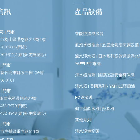
資訊
產品設備
 | 門市
智能恆溫熱水器
市松山區塔悠路219號1樓
氣泡水機推薦 | 五星級氣泡烹調設備
2760-9666
(門市)
2760-9222
(維修/更換濾心)
濾水淨水器 | 日本系列高效過濾淨水設
YAFFLE亞爾浦
| 門市
縣竹北市縣政三街136號
淨水器推薦 | 國際認證安全有保障
656-0101
淨水器 | 美國系列 - YAFFLE亞爾浦
| 門市
RO逆滲透
市西屯區漢翔路37號
2451-7979
(門市)
櫥下型飲水機 | 熱飲機
2452-4948
(維修/更換濾心)
其他系列
| 門市
淨水設備龍頭
市左營區重立路511號
346-9868