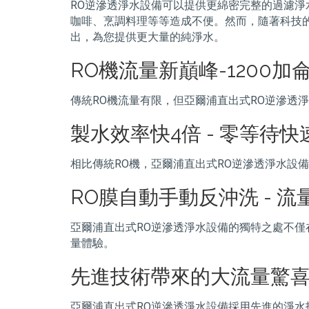
RO逆滲透淨水設備可以提供更綿密完整的過濾淨
咖啡、烹調料理等等造成不便。然而，隨著科技的不
出，為您提供更大量的純淨水。
RO機流量新巔峰-1200加
傳統RO機流量有限，但亞爾浦直出式RO逆滲透
製水效率快4倍 - 零等待快
相比傳統RO機，亞爾浦直出式RO逆滲透淨水設
RO膜自動手動反沖洗 - 
亞爾浦直出式RO逆滲透淨水設備的獨特之處不僅
量體驗。
先進技術帶來的大流量驚
亞爾浦直出式RO逆滲透淨水設備採用先進的淨