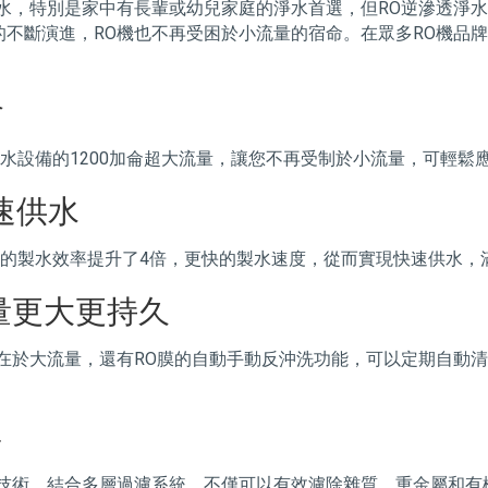
水，特別是家中有長輩或幼兒家庭的淨水首選，但RO逆滲透淨
斷演進，RO機也不再受困於小流量的宿命。在眾多RO機品牌中，
侖
淨水設備的1200加侖超大流量，讓您不再受制於小流量，可輕
速供水
備的製水效率提升了4倍，更快的製水速度，從而實現快速供水
流量更大更持久
在於大流量，還有RO膜的自動手動反沖洗功能，可以定期自動
喜
水技術，結合多層過濾系統，不僅可以有效濾除雜質、重金屬和有