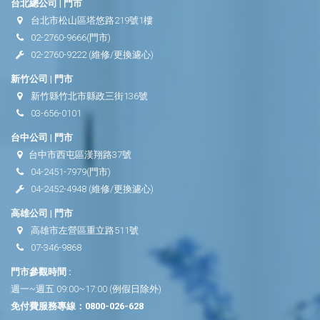
台北總公司 | 門市
台北市松山區塔悠路219號1樓
02-2760-9666
(門市)
02-2760-9222
(維修/更換濾心)
新竹公司 | 門市
新竹縣竹北市縣政三街136號
03-656-0101
台中公司 | 門市
台中市西屯區漢翔路37號
04-2451-7979
(門市)
04-2452-4948
(維修/更換濾心)
高雄公司 | 門市
高雄市左營區重立路511號
07-346-9868
門市參觀時間 :
週一~週五 09:00~17:00 (例假日除外)
免付費服務專線：
0800-026-628