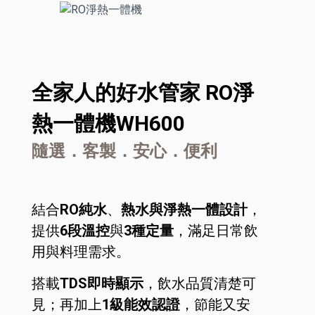
全家人的好水管家 RO淨
熱一體機WH600
隨選．客製．安心．便利
結合
RO純水
、
熱水與淨熱一體設計
，
提供
6段溫控
與
3種定量
，滿足日常飲
用與料理需求。
搭載
TDS即時顯示
，飲水品質清楚可
見；再加上
1級能效認證
，節能又安