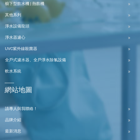
櫥下型飲水機 | 熱飲機
其他系列
淨水設備龍頭
淨水器濾心
UVC紫外線殺菌器
全戶式濾水器、全戶淨水除氯設備
軟水系統
網站地圖
請專人與我聯絡！
品牌介紹
最新消息