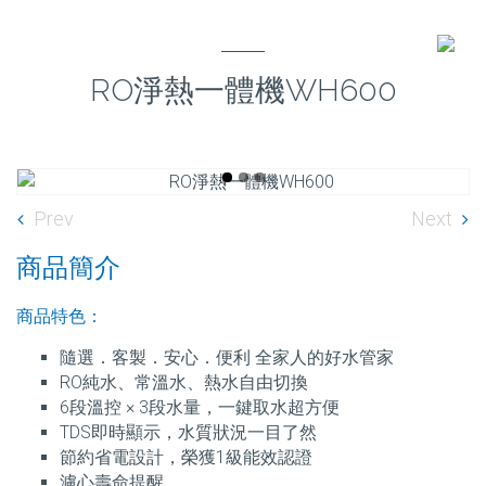
RO淨熱一體機WH600
Prev
Next
商品簡介
商品特色：
隨選．客製．安心．便利
全家人的好水管家
RO純水、常溫水、熱水自由切換
6段溫控 × 3段水量，一鍵取水超方便
TDS即時顯示，水質狀況一目了然
節約省電設計，榮獲1級能效認證
濾心壽命提醒