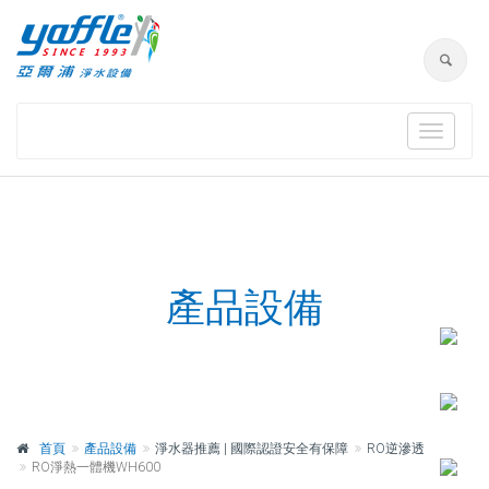
Toggle
navigat
產品設備
首頁
產品設備
淨水器推薦 | 國際認證安全有保障
RO逆滲透
RO淨熱一體機WH600