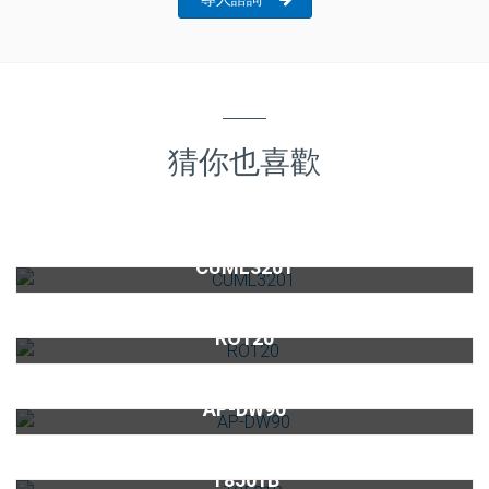
猜你也喜歡
三溫龍頭CUML3201
CUML3201
直出式RO逆滲透淨水設備RO120(缺貨中)
RO120
淨水器濾心AP-DW90
AP-DW90
氣泡烹調設備用觸控式龍頭T8501B
T8501B