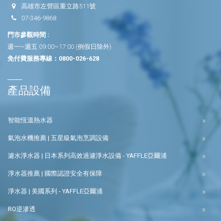
高雄市左營區重立路511號
07-346-9868
門市參觀時間 :
週一~週五 09:00~17:00 (例假日除外)
免付費服務專線：
0800-026-628
產品設備
智能恆溫熱水器
氣泡水機推薦 | 五星級氣泡烹調設備
濾水淨水器 | 日本系列高效過濾淨水設備 - YAFFLE亞爾浦
淨水器推薦 | 國際認證安全有保障
淨水器 | 美國系列 - YAFFLE亞爾浦
RO逆滲透