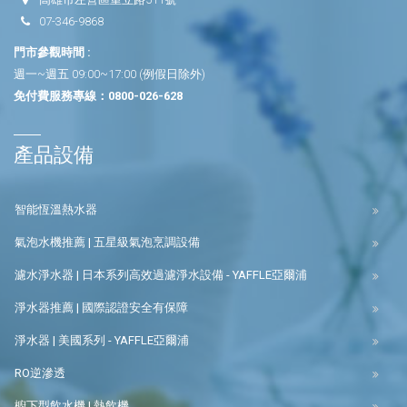
07-346-9868
門市參觀時間 :
週一~週五 09:00~17:00 (例假日除外)
免付費服務專線：
0800-026-628
產品設備
智能恆溫熱水器
氣泡水機推薦 | 五星級氣泡烹調設備
濾水淨水器 | 日本系列高效過濾淨水設備 - YAFFLE亞爾浦
淨水器推薦 | 國際認證安全有保障
淨水器 | 美國系列 - YAFFLE亞爾浦
RO逆滲透
櫥下型飲水機 | 熱飲機