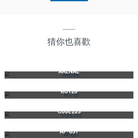
猜你也喜歡
(限量)Delta免電力軟水機ARENAL(12公升雙罐)
ARENAL
直出式RO逆滲透淨水設備RO120(缺貨中)
RO120
無壓式龍頭CUDL223
CUDL223
淨水器濾心AP-631
AP-631