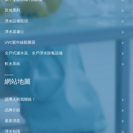
其他系列
淨水設備龍頭
淨水器濾心
UVC紫外線殺菌器
全戶式濾水器、全戶淨水除氯設備
軟水系統
網站地圖
請專人與我聯絡！
品牌介紹
最新消息
淨水知識