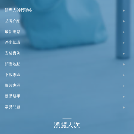
請專人與我聯絡！
品牌介紹
最新消息
淨水知識
安裝實例
銷售地點
下載專區
影片專區
選購幫手
常見問題
瀏覽人次