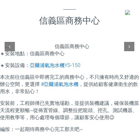
信義區商務中心
Prev
Next
🔸
安裝地點：信義區商務中心
🔸
安裝設備：
亞爾浦氣泡水機YS-150
本次前往信義區中即將完工的商務中心，不只擁有時尚又舒適的
辦公空間，更選擇
#
亞爾浦氣泡水機
，提供給顧客健康衛生的飲
用水，非常貼心！
安裝前，工程師傅已先實地場勘，並提供裝機建議，確保裝機當
天流程更順暢~從佈置管線、調整拉把龍頭、挖孔、測試機器、
使用教學等，用心處理每個環節，讓顧客安心使用
😉
編按：一起期待商務中心完工那天吧~