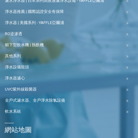
濾水淨水器 | 日本系列高效過濾淨水設備 - YAFFLE亞爾浦
淨水器推薦 | 國際認證安全有保障
淨水器 | 美國系列 - YAFFLE亞爾浦
RO逆滲透
櫥下型飲水機 | 熱飲機
其他系列
淨水設備龍頭
淨水器濾心
UVC紫外線殺菌器
全戶式濾水器、全戶淨水除氯設備
軟水系統
網站地圖