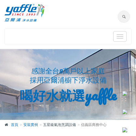
Toggle
navigat
感謝全台8萬戶以上家庭
採用亞爾浦櫥下淨水設備
喝好水就選yaffle
首頁
安裝實例
五星級氣泡烹調設備
信義區商務中心