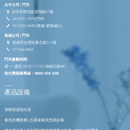
台中公司 | 門市
台中市西屯區漢翔路37號
04-2451-7979
(門市)
04-2452-4948
(維修/更換濾心)
高雄公司 | 門市
高雄市左營區重立路511號
07-346-9868
門市參觀時間 :
週一~週五 09:00~17:00 (例假日除外)
免付費服務專線：
0800-026-628
產品設備
智能恆溫熱水器
氣泡水機推薦 | 五星級氣泡烹調設備