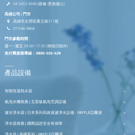
04-2452-4948
(維修/更換濾心)
高雄公司 | 門市
高雄市左營區重立路511號
07-346-9868
門市參觀時間 :
週一~週五 09:00~17:00 (例假日除外)
免付費服務專線：
0800-026-628
產品設備
智能恆溫熱水器
氣泡水機推薦 | 五星級氣泡烹調設備
濾水淨水器 | 日本系列高效過濾淨水設備 - YAFFLE亞爾浦
淨水器推薦 | 國際認證安全有保障
淨水器 | 美國系列 - YAFFLE亞爾浦