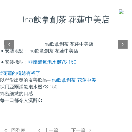
Ina飲拿創茶 花蓮中美店
Prev
Next
🔸
安裝地點：Ina飲拿創茶 花蓮中美店
🔸
安裝機型：
亞爾浦
氣泡水機
YS-150
#
花蓮的粉絲有福了
以母愛出發的友善飲品─
Ina飲拿創茶-花蓮中美
採用亞爾浦氣泡水機YS-150
綿密細緻的口感
每一口都令人沉醉
💞
回列表
上一篇
下一篇