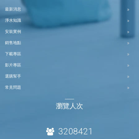
最新消息
淨水知識
安裝實例
銷售地點
下載專區
影片專區
選購幫手
常見問題
瀏覽人次
3208421