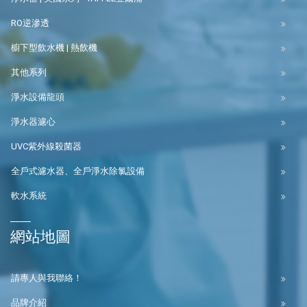
RO逆滲透
櫥下型飲水機 | 熱飲機
其他系列
淨水設備龍頭
淨水器濾心
UVC紫外線殺菌器
全戶式濾水器、全戶淨水除氯設備
軟水系統
網站地圖
請專人與我聯絡！
品牌介紹