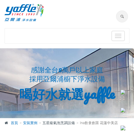
Toggle
navigat
感謝全台8萬戶以上家庭
採用亞爾浦櫥下淨水設備
喝好水就選yaffle
首頁
安裝實例
五星級氣泡烹調設備
Ina飲拿創茶 花蓮中美店