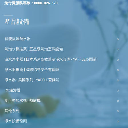
免付費服務專線：
0800-026-628
產品設備
智能恆溫熱水器
氣泡水機推薦 | 五星級氣泡烹調設備
濾水淨水器 | 日本系列高效過濾淨水設備 - YAFFLE亞爾浦
淨水器推薦 | 國際認證安全有保障
淨水器 | 美國系列 - YAFFLE亞爾浦
RO逆滲透
櫥下型飲水機 | 熱飲機
其他系列
淨水設備龍頭