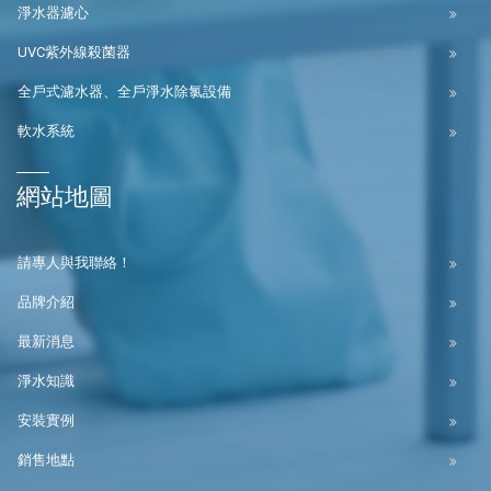
淨水器濾心
UVC紫外線殺菌器
全戶式濾水器、全戶淨水除氯設備
軟水系統
網站地圖
請專人與我聯絡！
品牌介紹
最新消息
淨水知識
安裝實例
銷售地點