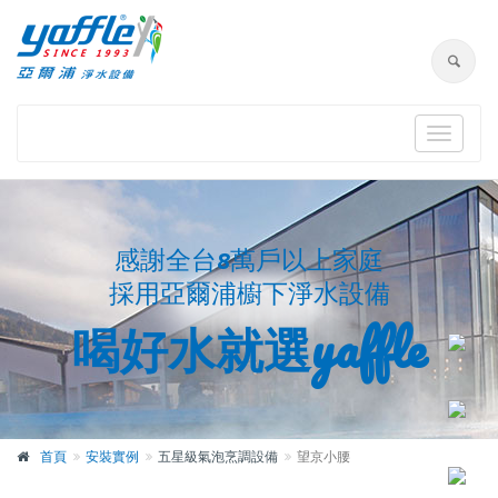
Toggle
navigat
感謝全台8萬戶以上家庭
採用亞爾浦櫥下淨水設備
喝好水就選yaffle
首頁
安裝實例
五星級氣泡烹調設備
望京小腰