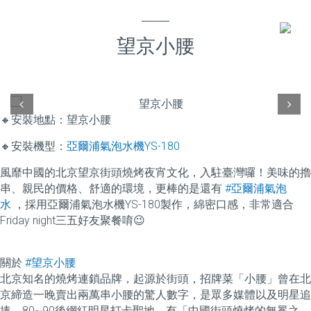
望京小腰
Prev
Next
🔸安裝地點：望京小腰
🔸
安裝機型：
亞爾浦
氣泡水機
YS-180
風靡中國的北京望京街頭燒烤夜宵文化，入駐臺灣囉！美味的擼
串、親民的價格、舒適的環境，更棒的是還有
#亞爾浦氣泡
水
，採用亞爾浦氣泡水機YS-180製作，綿密口感，非常適合
Friday night三五好友聚餐唷😉
關於
#望京小腰
北京知名的燒烤連鎖品牌，起源於街頭，招牌菜「小腰」曾在北
京締造一晚賣出兩萬串小腰的驚人數字，是眾多媒體以及明星追
捧，80~90後網紅明星打卡聖地，有「中國街頭燒烤的無冕之