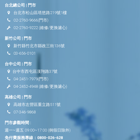
台北總公司 | 門市
台北市松山區塔悠路219號1樓
02-2760-9666
(門市)
02-2760-9222
(維修/更換濾心)
新竹公司 | 門市
新竹縣竹北市縣政三街136號
03-656-0101
台中公司 | 門市
台中市西屯區漢翔路37號
04-2451-7979
(門市)
04-2452-4948
(維修/更換濾心)
高雄公司 | 門市
高雄市左營區重立路511號
07-346-9868
門市參觀時間 :
週一~週五 09:00~17:00 (例假日除外)
免付費服務專線：
0800-026-628