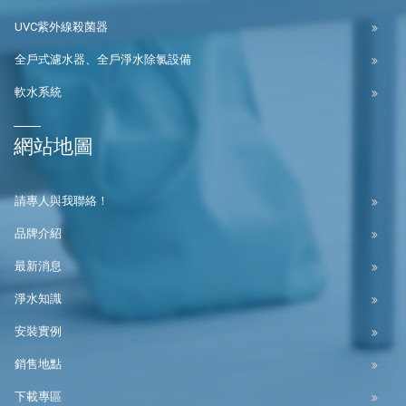
UVC紫外線殺菌器
全戶式濾水器、全戶淨水除氯設備
軟水系統
網站地圖
請專人與我聯絡！
品牌介紹
最新消息
淨水知識
安裝實例
銷售地點
下載專區