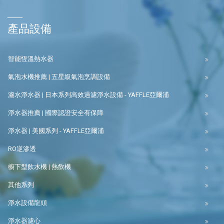
產品設備
智能恆溫熱水器
氣泡水機推薦 | 五星級氣泡烹調設備
濾水淨水器 | 日本系列高效過濾淨水設備 - YAFFLE亞爾浦
淨水器推薦 | 國際認證安全有保障
淨水器 | 美國系列 - YAFFLE亞爾浦
RO逆滲透
櫥下型飲水機 | 熱飲機
其他系列
淨水設備龍頭
淨水器濾心